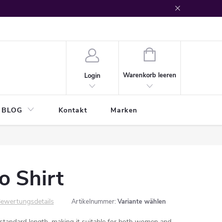
WARENKORB
Warenkorb leeren
Login
BLOG
Kontakt
Marken
o Shirt
ewertungsdetails
Artikelnummer:
Variante wählen
d standard length, making it suitable for both women and