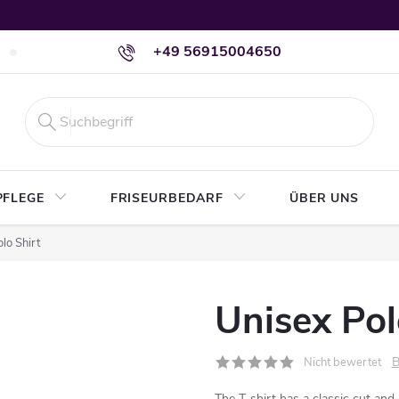
+49 56915004650
Versand & Zahlung
Widerruf & Rückgabe
PFLEGE
FRISEURBEDARF
ÜBER UNS
lo Shirt
Unisex Pol
B
Nicht bewertet
The T-shirt has a classic cut an