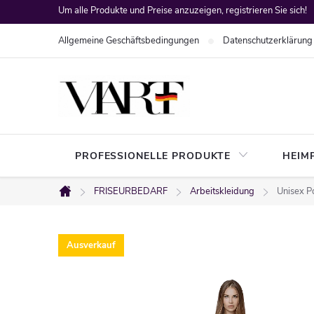
Zum
Um alle Produkte und Preise anzuzeigen, registrieren Sie sich!
Inhalt
Allgemeine Geschäftsbedingungen
Datenschutzerklärung
springen
PROFESSIONELLE PRODUKTE
HEIM
FRISEURBEDARF
Arbeitskleidung
Unisex Po
Startseite
Ausverkauf