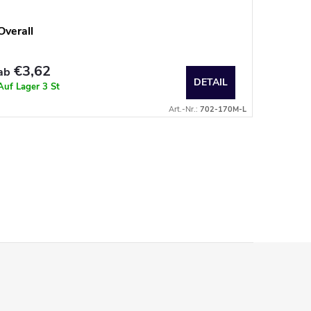
Overall
Women’
€3,62
€33,0
ab
DETAIL
Auf Lager
3 St
Auf Beste
Art.-Nr.:
702-170M-L