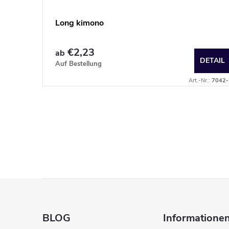
Long kimono
€2,23
ab
DETAIL
DETAIL
Auf Bestellung
:
700-158XS-S
Art.-Nr.:
7042-
F
u
BLOG
Informationen