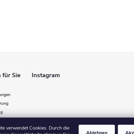
 für Sie
Instagram
ungen
ärung
ng
gabe
te verwendet Cookies. Durch die
Ablehnen
Akz