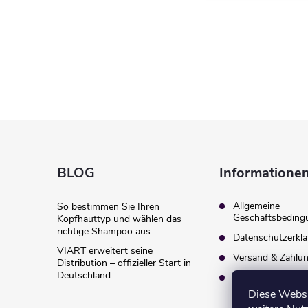
F
u
BLOG
Informationen
ß
Allgemeine
So bestimmen Sie Ihren
Geschäftsbeding
Kopfhauttyp und wählen das
z
richtige Shampoo aus
Datenschutzerkl
VIART erweitert seine
Versand & Zahlu
e
Distribution – offizieller Start in
Deutschland
Widerruf & Rück
Diese Websi
i