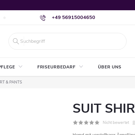
+49 56915004650
Versand & Zahlung
Widerruf & Rückgabe
PFLEGE
FRISEURBEDARF
ÜBER UNS
IRT & PANTS
SUIT SHI
B
Nicht bewertet
Hemd mit verstellbarer Ärmelläng