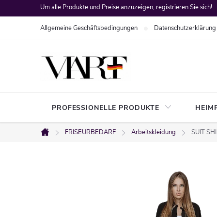
Zum
Um alle Produkte und Preise anzuzeigen, registrieren Sie sich!
Inhalt
Allgemeine Geschäftsbedingungen
Datenschutzerklärung
springen
PROFESSIONELLE PRODUKTE
HEIM
FRISEURBEDARF
Arbeitskleidung
SUIT SH
Startseite