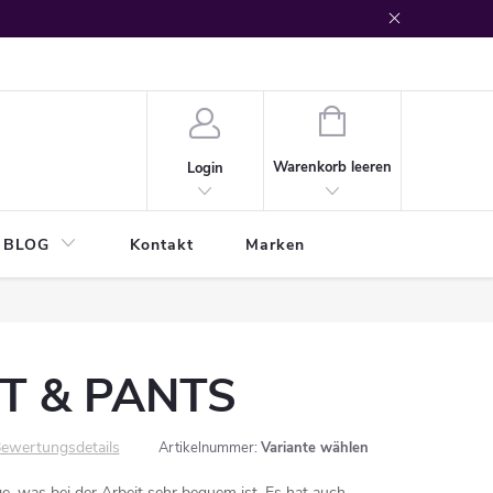
WARENKORB
Warenkorb leeren
Login
BLOG
Kontakt
Marken
RT & PANTS
ewertungsdetails
Artikelnummer:
Variante wählen
e, was bei der Arbeit sehr bequem ist. Es hat auch