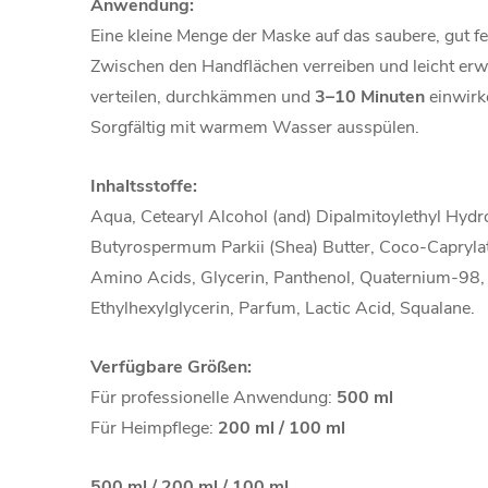
Anwendung:
Eine kleine Menge der Maske auf das saubere, gut f
Zwischen den Handflächen verreiben und leicht er
verteilen, durchkämmen und
3–10 Minuten
einwirk
Sorgfältig mit warmem Wasser ausspülen.
Inhaltsstoffe:
Aqua, Cetearyl Alcohol (and) Dipalmitoylethyl Hyd
Butyrospermum Parkii (Shea) Butter, Coco-Caprylat
Amino Acids, Glycerin, Panthenol, Quaternium-98,
Ethylhexylglycerin, Parfum, Lactic Acid, Squalane.
Verfügbare Größen:
Für professionelle Anwendung:
500 ml
Für Heimpflege:
200 ml / 100 ml
500 ml / 200 ml / 100 ml