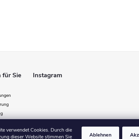
 für Sie
Instagram
ungen
ärung
ng
gabe
te verwendet Cookies. Durch die
Ablehnen
Akz
zung dieser Website stimmen Sie