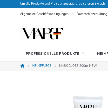
Zum
Um alle Produkte und Preise anzuzeigen, registrieren Sie sich!
Inhalt
Allgemeine Geschäftsbedingungen
Datenschutzerklärung
springen
PROFESSIONELLE PRODUKTE
HEIM
HEIMPFLEGE
MASK GLOSS 200ml NEW
Startseite