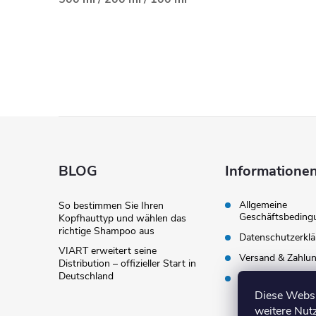
F
u
BLOG
Informationen
ß
Allgemeine
So bestimmen Sie Ihren
Geschäftsbeding
Kopfhauttyp und wählen das
z
richtige Shampoo aus
Datenschutzerkl
VIART erweitert seine
Versand & Zahlu
e
Distribution – offizieller Start in
Deutschland
Widerruf & Rück
Diese Websi
i
weitere Nut