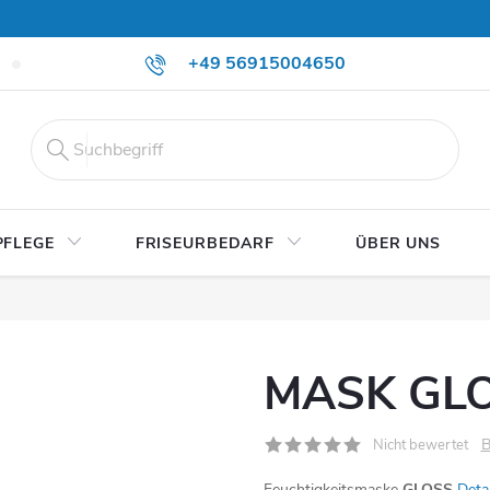
+49 56915004650
Versand & Zahlung
Widerruf & Rückgabe
PFLEGE
FRISEURBEDARF
ÜBER UNS
MASK GL
B
Nicht bewertet
Feuchtigkeitsmaske
GLOSS
Deta