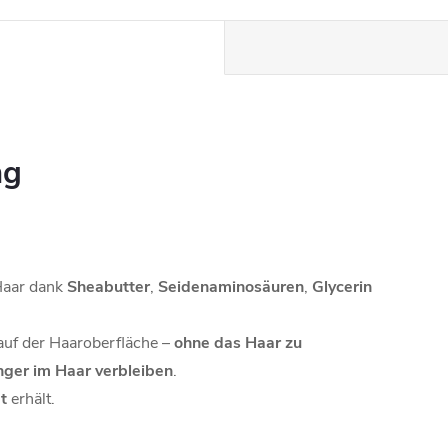
ng
Haar dank
Sheabutter
,
Seidenaminosäuren
,
Glycerin
uf der Haaroberfläche –
ohne das Haar zu
nger im Haar verbleiben
.
t
erhält.